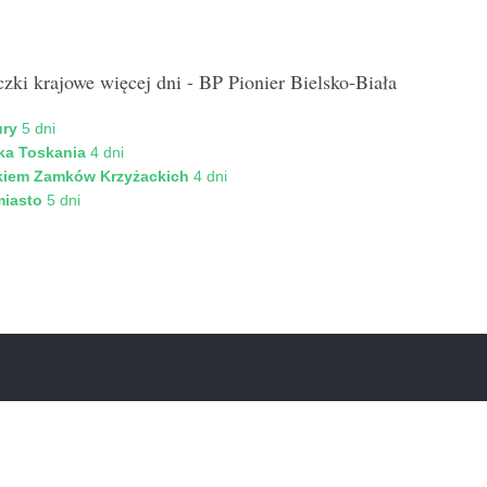
zki krajowe więcej dni - BP Pionier Bielsko-Biała
ry
5 dni
ka Toskania
4 dni
kiem Zamków Krzyżackich
4 dni
miasto
5 dni