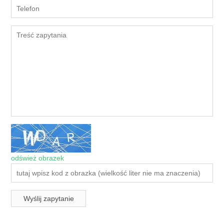
odśwież obrazek