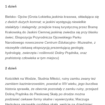
1 dzień
Bielsko- Ojców (Grota Łokietka
jaskinia krasowa, składająca się
z dwóch dużych komnat; w jaskini występują niewielkie
stalaktyty i stalagmity
; przejście trasą turystyczną przez Bramę
Krakowską do Jaskini Ciemnej
jaskinię zwiedza się przy blasku
świec
; Ekspozycja Przyrodnicza Ojcowskiego Parku
Narodowego
nowoczesne Centrum Edukacyjno- Muzealne, z
niezwykle ciekawą ekspozycją prezentującą geologię,
hydrologię, zwierzęta i roślinność Doliny Prądnika, oraz
prahistorię człowieka w tym miejscu
)
2 dzień
Kościółek na Wodzie, Studnia Miłości, ruiny zamku
zwany też
zamkiem kazimierzowskim, powstał w XIV wieku, jego burzliwa
historia sprawiła, że obecnie pozostały z zamku ruiny
, przejazd
Doliną Prądnika do Pieskowej Skały
po drodze można
podziwiać ciekawe formy skalne i wywierzyska
; Maczuga
Herkulesa
niezwykle osobliwa skała
, wejście na dziedziniec