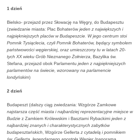
1 dzień
Bielsko- przejazd przez Słowację na Węgry, do Budapesztu
(zwiedzanie miasta: Plac Bohaterów
jeden z największych i
najpiękniejszych placów w Budapeszcie. W jego centrum stoi
Pomnik Tysiąclecia, czyli Pomnik Bohaterów, będący symbolem
państwowości węgierskiej, oraz umieszczony tu w latach 20-
tych XX wieku Grób Nieznanego Żołnierza
, Bazylika św.
Stefana, przejazd obok Parlamentu
jeden z najpiękniejszych
parlamentów na świecie, wzorowany na parlamencie
londyńskim
)
2 dzień
Budapeszt (dalszy ciąg zwiedzania: Wzgórze Zamkowe
najstarsza część miasta i najbardziej reprezentacyjne miejsce w
Budzie
z Zamkiem Królewskim i Basztami Rybackimi
jeden z
najbardziej znanych i charakterystycznych zabytków
budapesztańskich
, Wzgórze Gellerta
z cytadelą i pomnikiem
św. Gellerta, legendarnego apostoła Węgier
/panorama