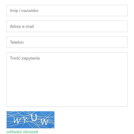
odśwież obrazek