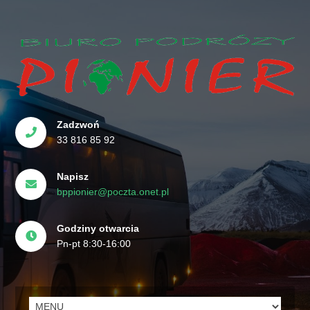
Zadzwoń
33 816 85 92
Napisz
bppionier@poczta.onet.pl
Godziny otwarcia
Pn-pt 8:30-16:00