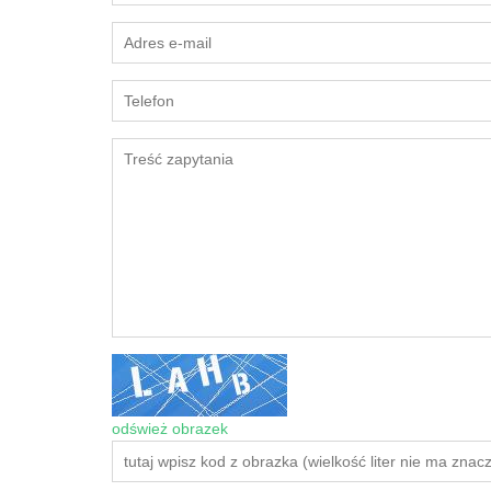
odśwież obrazek