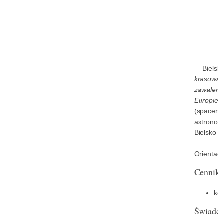
Bielsk
krasow
zawalen
Europie
(space
astrono
Bielsko
Orienta
Cenni
k
Świad