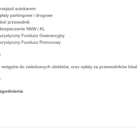
rzejazd autokarem
płaty parkingowe i drogowe
ilot/ przewodnik
bezpieczenie NNW i KL
urystyczny Fundusz Gwarancyjny
urystyczny Fundusz Pomocowy
a
wstępów do zwiedzanych obiektów, oraz opłaty za przewodników lokal
n
zgodnienia