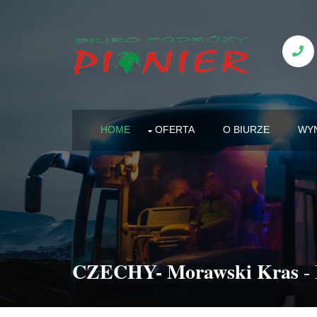
HOME
OFERTA
O BIURZE
WY
CZECHY- Morawski Kras
- 