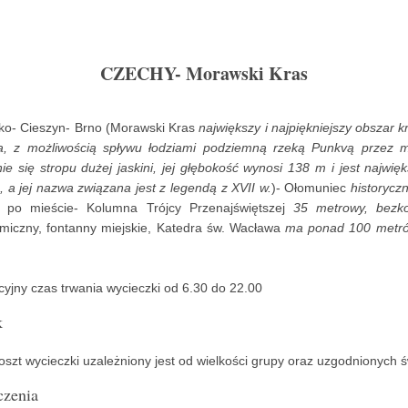
CZECHY- Morawski Kras
o- Cieszyn- Brno (Morawski Kras
największy i najpiękniejszy obszar
a, z możliwością spływu łodziami podziemną rzeką Punkvą przez m
ie się stropu dużej jaskini, jej głębokość wynosi 138 m i jest najw
, a jej nazwa związana jest z legendą z XVII w.
)- Ołomuniec
historycz
r po mieście- Kolumna Trójcy Przenajświętszej
35 metrowy, bezko
miczny, fontanny miejskie, Katedra św. Wacława
ma ponad 100 metrów
cyjny czas trwania wycieczki od 6.30 do 22.00
k
oszt wycieczki uzależniony jest od wielkości grupy oraz uzgodnionych 
czenia