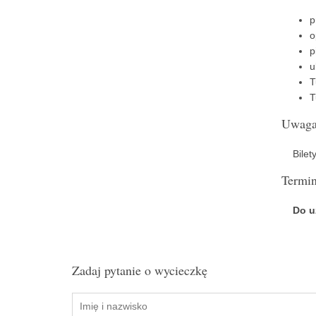
p
o
p
u
T
T
Uwag
Bilety 
Termi
Do u
Zadaj pytanie o wycieczkę