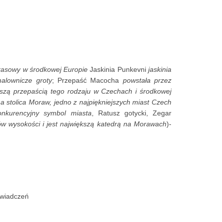
 krasowy w środkowej Europie
Jaskinia Punkevni
jaskinia
alownicze groty
; Przepaść Macocha
powstała przez
iększą przepaścią tego rodzaju w Czechach i środkowej
na stolica Moraw, jedno z najpiękniejszych miast Czech
nkurencyjny symbol miasta
, Ratusz gotycki, Zegar
 wysokości i jest największą katedrą na Morawach
)-
świadczeń