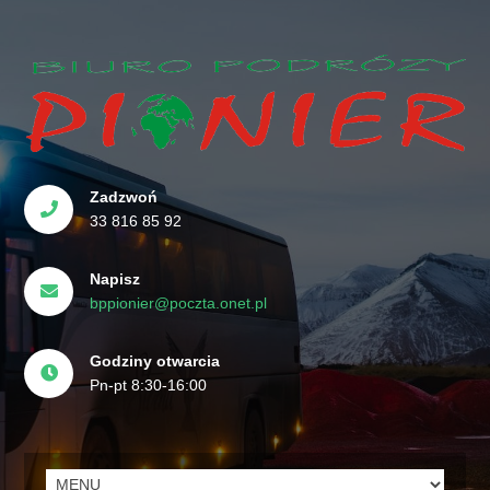
Zadzwoń
33 816 85 92
Napisz
bppionier@poczta.onet.pl
Godziny otwarcia
Pn-pt 8:30-16:00