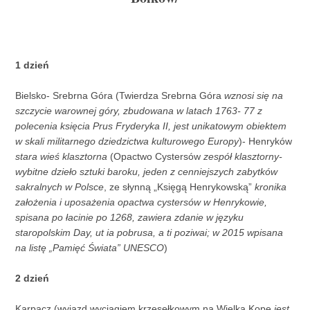
1 dzień
Bielsko- Srebrna Góra (Twierdza Srebrna Góra
wznosi się na
szczycie warownej góry, zbudowana w latach 1763- 77 z
polecenia księcia Prus Fryderyka II, jest unikatowym obiektem
w skali militarnego dziedzictwa kulturowego Europy
)- Henryków
stara wieś klasztorna
(Opactwo Cystersów
zespół klasztorny-
wybitne dzieło sztuki baroku, jeden z cenniejszych zabytków
sakralnych w Polsce
, ze słynną „Księgą Henrykowską”
kronika
założenia i uposażenia opactwa cystersów w Henrykowie,
spisana po łacinie po 1268, zawiera zdanie w języku
staropolskim Day, ut ia pobrusa, a ti poziwai; w 2015 wpisana
na listę „Pamięć Świata” UNESCO
)
2 dzień
Karpacz (wyjazd wyciągiem krzesełkowym na Wielką Kopę
jest