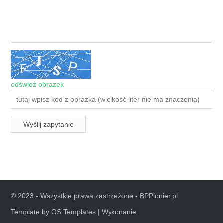
odśwież obrazek
© 2023 - Wszystkie prawa zastrzeżone -
BPPionier.pl
Template by
OS Templates
|
Wykonanie