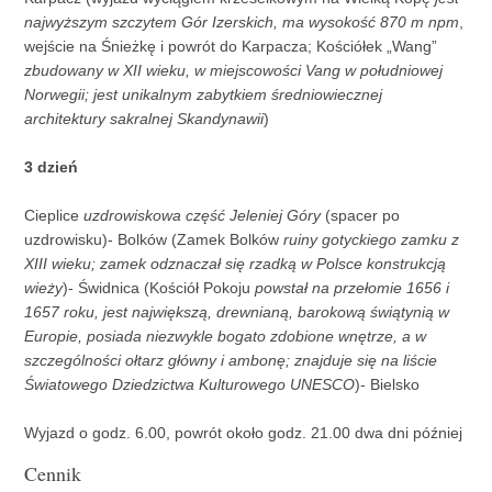
najwyższym szczytem Gór Izerskich, ma wysokość 870 m npm
,
wejście na Śnieżkę i powrót do Karpacza; Kościółek „Wang”
zbudowany w XII wieku, w miejscowości Vang w południowej
Norwegii; jest unikalnym zabytkiem średniowiecznej
architektury sakralnej Skandynawii
)
3 dzień
Cieplice
uzdrowiskowa część Jeleniej Góry
(spacer po
uzdrowisku)- Bolków (Zamek Bolków
ruiny gotyckiego zamku z
XIII wieku; zamek odznaczał się rzadką w Polsce konstrukcją
wieży
)- Świdnica (Kościół Pokoju
powstał na przełomie 1656 i
1657 roku, jest największą, drewnianą, barokową świątynią w
Europie, posiada niezwykle bogato zdobione wnętrze, a w
szczególności ołtarz główny i ambonę; znajduje się na liście
Światowego Dziedzictwa Kulturowego UNESCO
)- Bielsko
Wyjazd o godz. 6.00, powrót około godz. 21.00 dwa dni później
Cennik