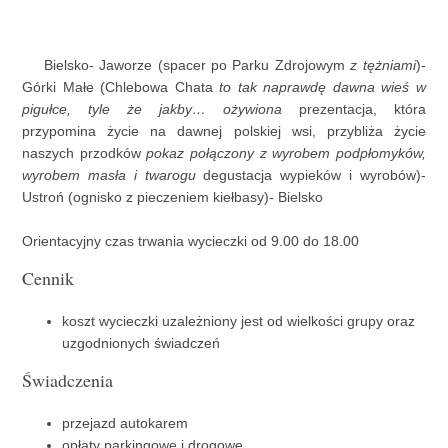
Bielsko- Jaworze (spacer po Parku Zdrojowym
z tężniami
)-
Górki Małe (Chlebowa Chata
to tak naprawdę dawna wieś w
pigułce, tyle że jakby… ożywiona
prezentacja, która
przypomina życie na dawnej polskiej wsi, przybliża życie
naszych przodków
pokaz połączony z wyrobem podpłomyków,
wyrobem masła i twarogu
degustacja wypieków i wyrobów)-
Ustroń (ognisko z pieczeniem kiełbasy)- Bielsko
Orientacyjny czas trwania wycieczki od 9.00 do 18.00
Cennik
koszt wycieczki uzależniony jest od wielkości grupy oraz
uzgodnionych świadczeń
Świadczenia
przejazd autokarem
opłaty parkingowe i drogowe