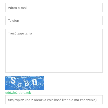
odśwież obrazek