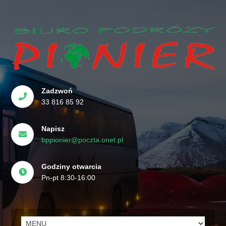
Zadzwoń
33 816 85 92
Napisz
bppionier@poczta.onet.pl
Godziny otwarcia
Pn-pt 8:30-16:00